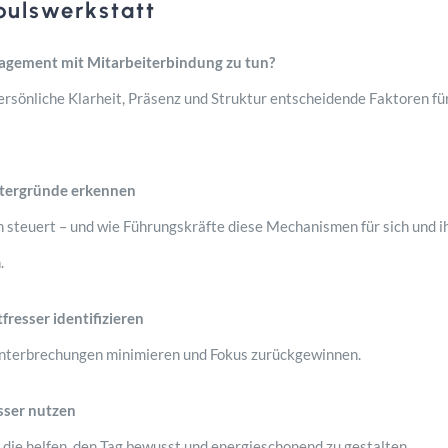
pulswerkstatt
agement mit Mitarbeiterbindung zu tun?
rsönliche Klarheit, Präsenz und Struktur entscheidende Faktoren fü
ntergründe erkennen
 steuert – und wie Führungskräfte diese Mechanismen für sich und i
.
fresser identifizieren
nterbrechungen minimieren und Fokus zurückgewinnen.
sser nutzen
 die helfen, den Tag bewusst und energieschonend zu gestalten.