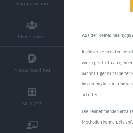
Kompetenzen
Aus der Reihe:
Talentjagd
Meine Arbeit
In dieser kompakten Impu
wie eng Selbstmanagement,
Mentalcoaching
nachhaltiger Mitarbeiterbi
besser begleiten – und sc
arbeiten.
All in one
Die Teilnehmenden erhalte
Methoden kennen, die sofo