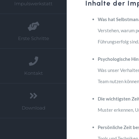
Inhalte der Im
Impulswerkstatt
Was hat Selbstman
Verstehen, warum pe
Erste Schritte
Führungserfolg sind.
Psychologische Hi
Was unser Verhalten
Kontakt
Team nutzen können
Die wichtigsten Zeit
Download
Muster erkennen, U
Persönliche Zeit be
Tools und Techniken,